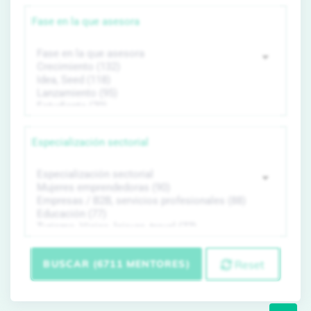
Fase en la que asesora
Especialización sectorial
BUSCAR (6711 MENTORES)
Reset