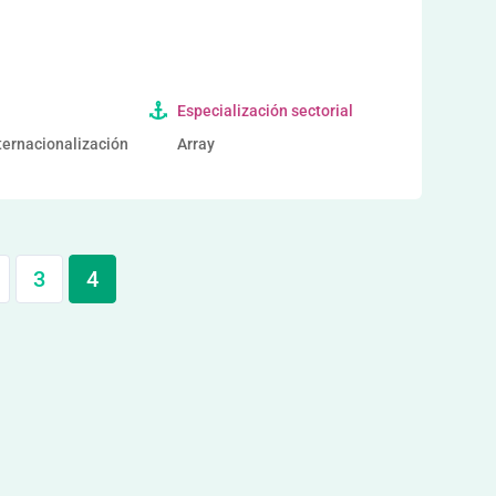
Especialización sectorial
nternacionalización
Array
3
4