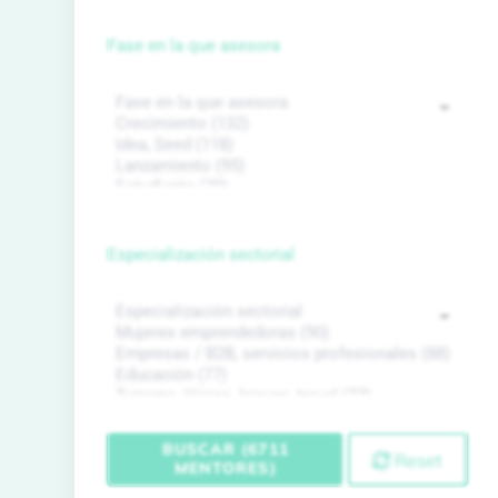
Fase en la que asesora
Especialización sectorial
BUSCAR (6711
Reset
MENTORES)