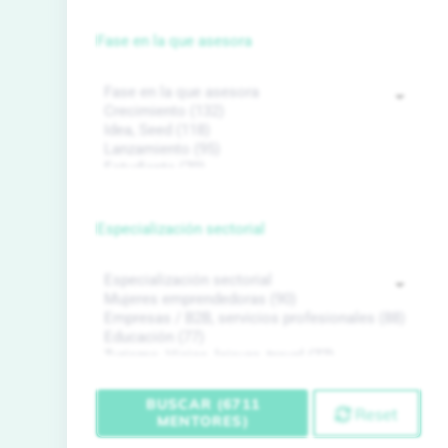
Fase en la que asesora
Especialización sectorial
BUSCAR (6711
Reset
MENTORES)