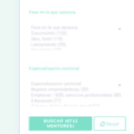
Fase en la que asesora
Especialización sectorial
BUSCAR (6711
Reset
MENTORES)