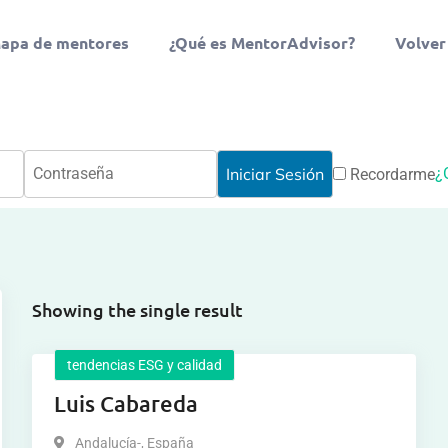
apa de mentores
¿Qué es MentorAdvisor?
Volver
¿
Recordarme
Showing the single result
tendencias ESG y calidad
Luis Cabareda
Andalucía-
,
España