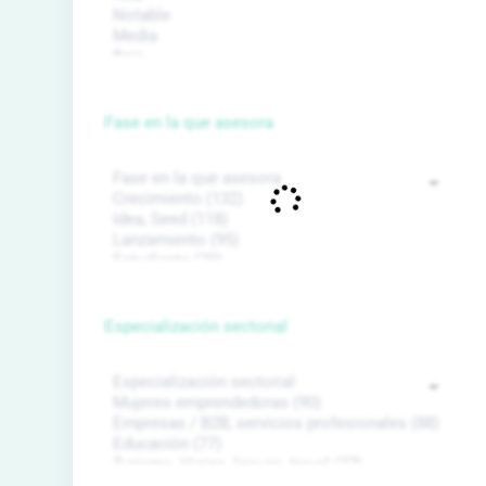
Fase en la que asesora
Especialización sectorial