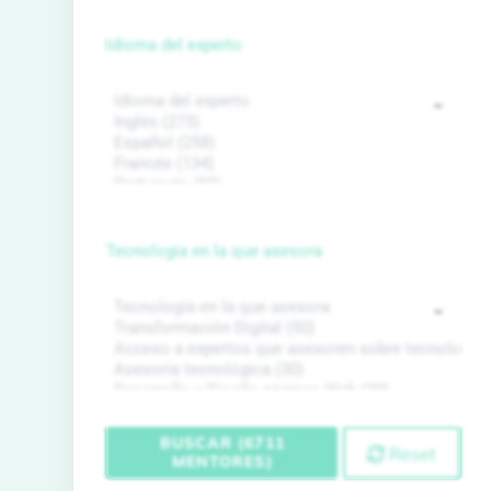
Idioma del experto
Tecnología en la que asesora
BUSCAR (6711
Reset
MENTORES)