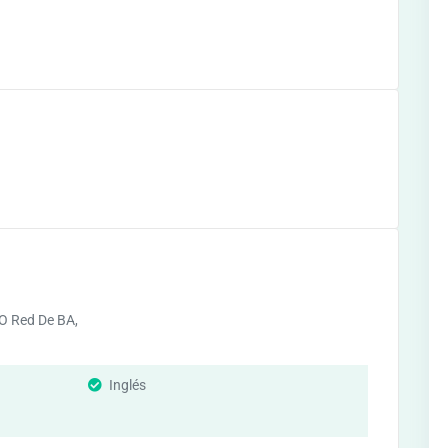
O Red De BA,
d
Inglés