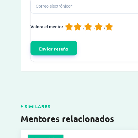
1
2
3
4
5
Valora el mentor
SIMILARES
Mentores relacionados