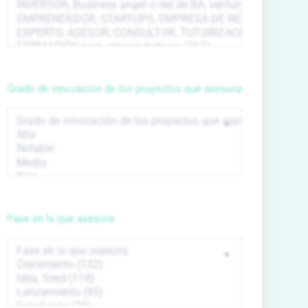
Grado de innovación de los proyectos que asesora
Fase en la que asesora