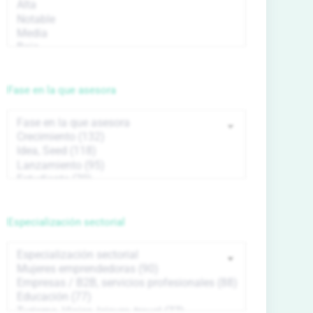
Fase en la que asesora
Especialización sectorial