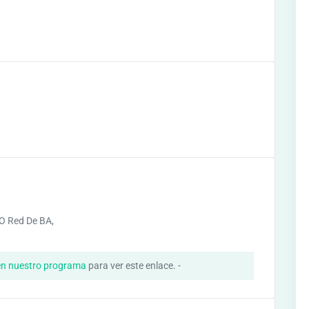
O Red De BA,
d
en nuestro programa
para ver este enlace. -