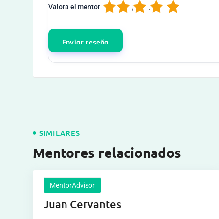
1
2
3
4
5
Valora el mentor
SIMILARES
Mentores relacionados
MentorAdvisor
Juan Cervantes