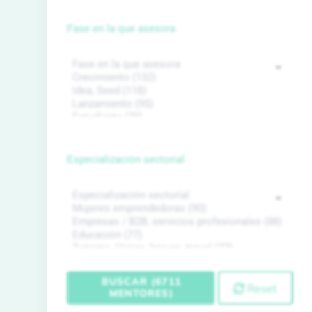
Fase en la que asesora
Especialización sectorial
BUSCAR (6711
Reset
MENTORES)