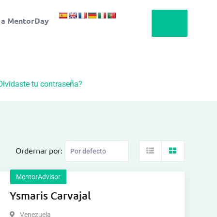
 a MentorDay
Olvidaste tu contraseña?
Ordernar por:
MentorAdvisor
Ysmaris Carvajal
Venezuela