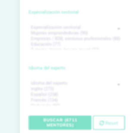
Especialización sectorial
Idioma del experto
BUSCAR (6711
Reset
MENTORES)