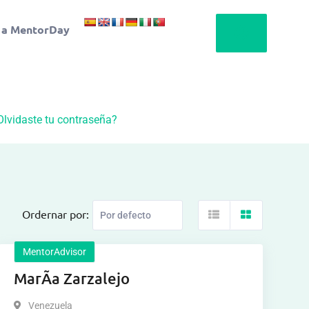
 a MentorDay
Olvidaste tu contraseña?
Ordernar por:
MentorAdvisor
MarÃ­a Zarzalejo
Venezuela