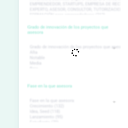
Grado de innovación de los proyectos que
asesora
Fase en la que asesora