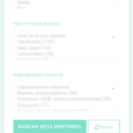
Fase en la que asesora
Especialización sectorial
BUSCAR (6711 MENTORES)
Reset