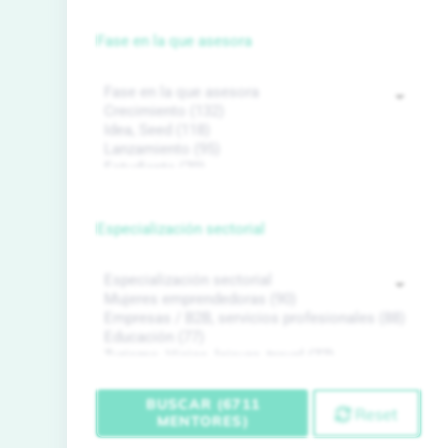
Fase en la que asesora
Especialización sectorial
BUSCAR (6711
Reset
MENTORES)