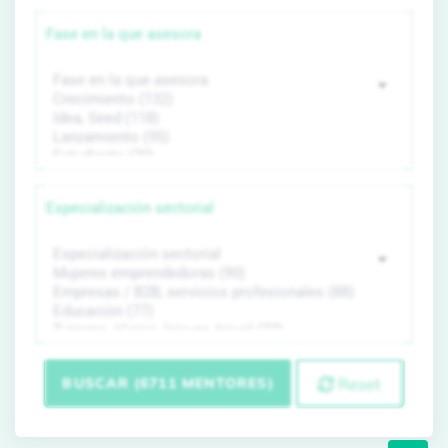
Fase en la que asesora
Especialización sectorial
BUSCAR (6711 MENTORES)
Reset