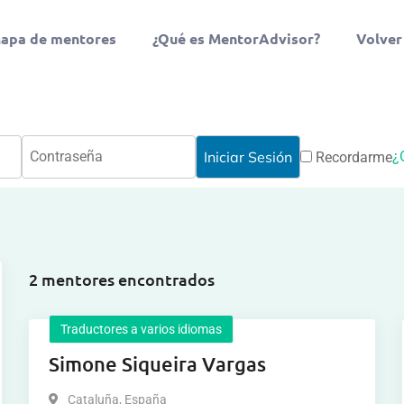
apa de mentores
¿Qué es MentorAdvisor?
Volver
¿
Recordarme
2 mentores encontrados
Traductores a varios idiomas
Simone Siqueira Vargas
Cataluña
,
España