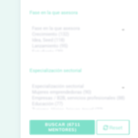
Fase en la que asesora
Especialización sectorial
BUSCAR (6711
Reset
MENTORES)