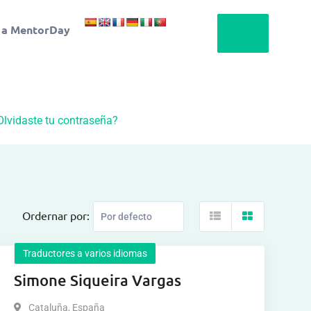
 a MentorDay
Olvidaste tu contraseña?
Ordernar por:
Traductores a varios idiomas
Simone Siqueira Vargas
Cataluña
,
España