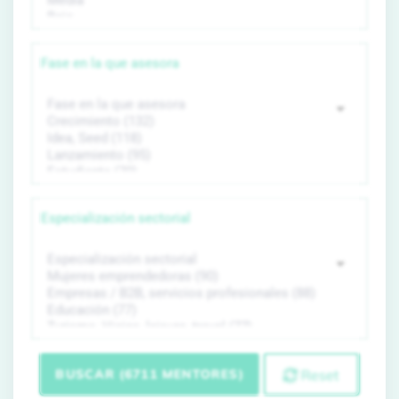
Fase en la que asesora
Especialización sectorial
BUSCAR (6711 MENTORES)
Reset