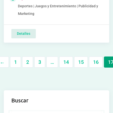
Deportes | Juegos y Entretenimiento | Publicidad y
Marketing
Detalles
←
1
2
3
…
14
15
16
1
Buscar