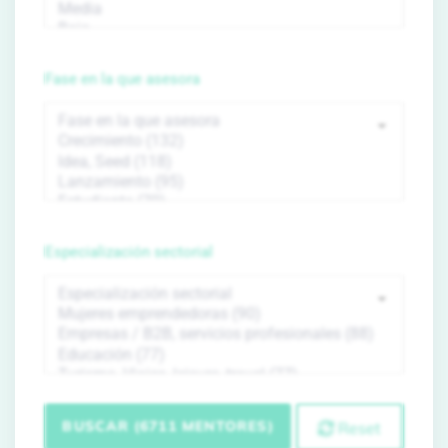
Fase en la que asesora
Especialización sectorial
BUSCAR (6711 MENTORES)
Reset