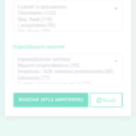
Especialización sectorial
BUSCAR (6711 MENTORES)
Reset