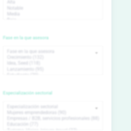
Fase en la que asesora
Especialización sectorial