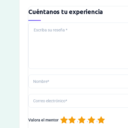
Cuéntanos tu experiencia
1
2
3
4
5
Valora el mentor