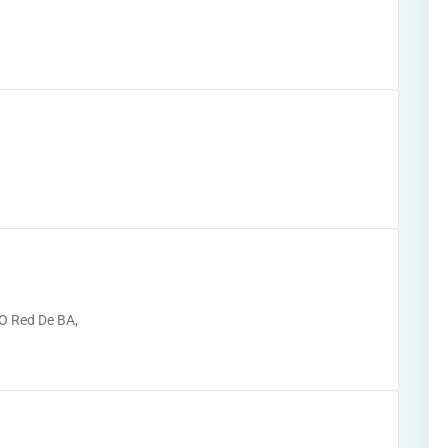
O Red De BA,
d