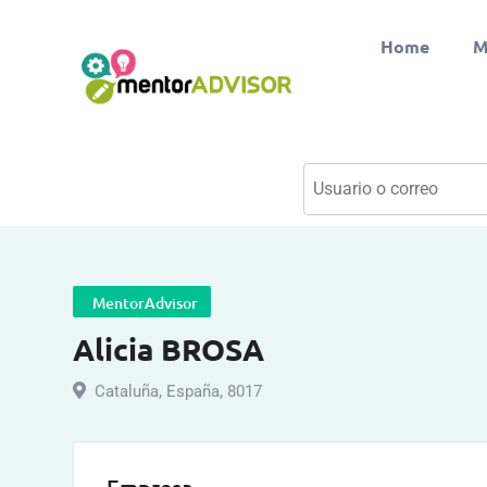
Home
M
MentorAdvisor
Alicia BROSA
Cataluña
,
España
,
8017