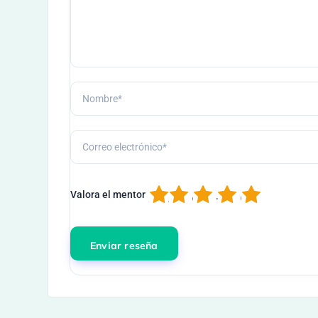
1
2
3
4
5
Valora el mentor