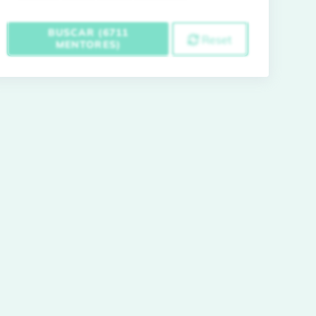
BUSCAR (6711
Reset
MENTORES)