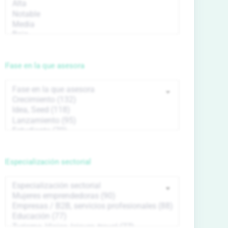
Fase en la que asesora
Especialización sectorial