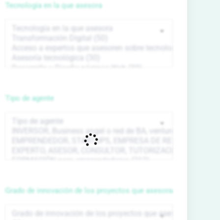
Tecnología en la que asesora
Tipo de agente
Grado de innovación de los proyectos que asesora