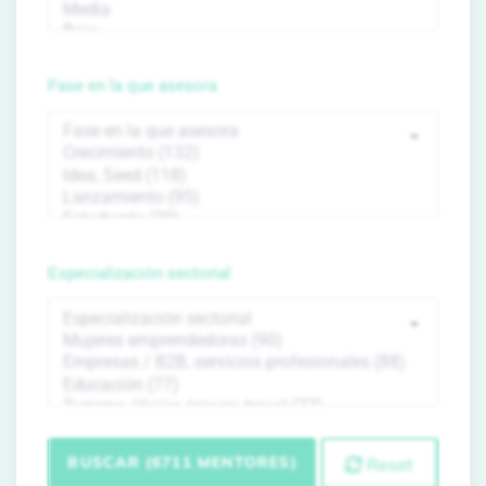
Fase en la que asesora
Especialización sectorial
BUSCAR (6711 MENTORES)
Reset