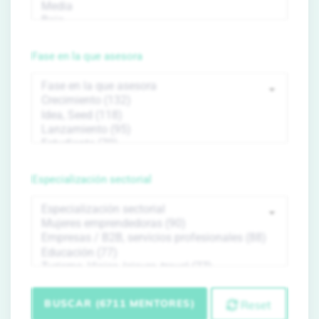
Fase en la que asesora
Especialización sectorial
BUSCAR (6711 MENTORES)
Reset