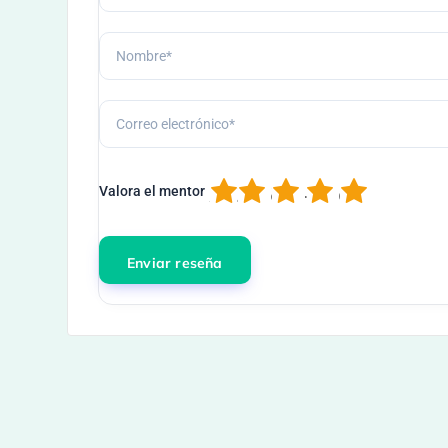
1
2
3
4
5
Valora el mentor