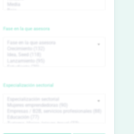
Fase en la que asesora
Especialización sectorial