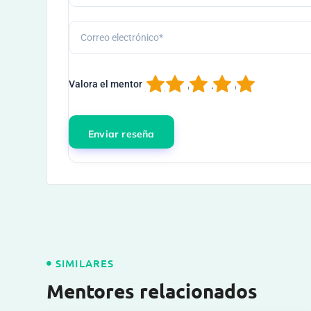
1
2
3
4
5
Valora el mentor
SIMILARES
Mentores relacionados