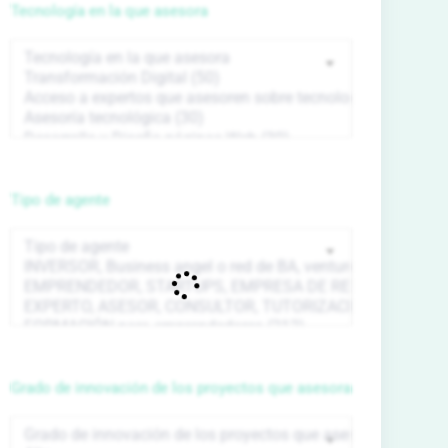
Tecnología en la que asesora
Tipo de agente
Grado de innovación de los proyectos que asesora