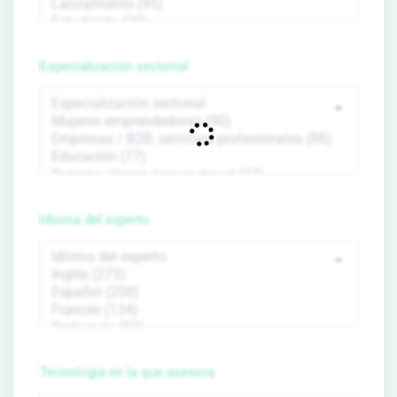
Especialización sectorial
Idioma del experto
Tecnología en la que asesora