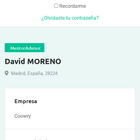
Recordarme
¿Olvidaste tu contraseña?
MentorAdvisor
David MORENO
Madrid
,
España
,
28224
Empresa
Coowry