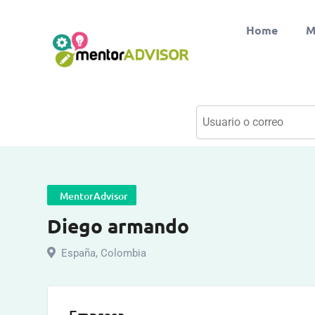
Home
M
MentorAdvisor
Diego armando
España
,
Colombia