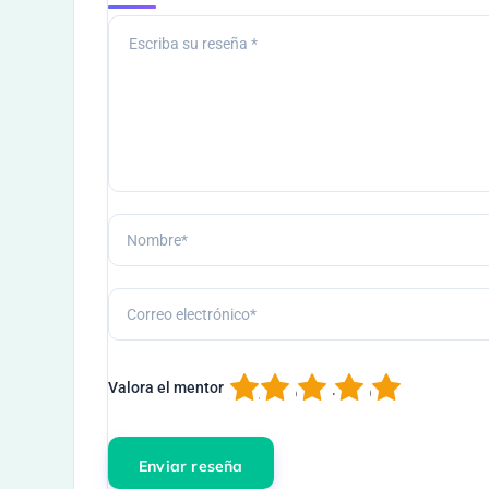
1
2
3
4
5
Valora el mentor