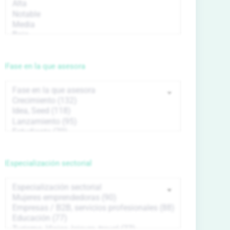
Fase en la que asesora
Especialización sectorial