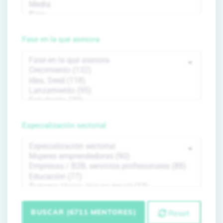
Fase en la que asesora
Especialización sectorial
BUSCAR (6711 MENTORES)
Reset