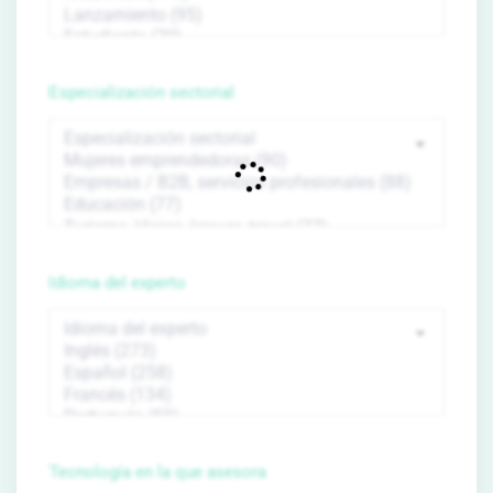
Especialización sectorial
Idioma del experto
Tecnología en la que asesora