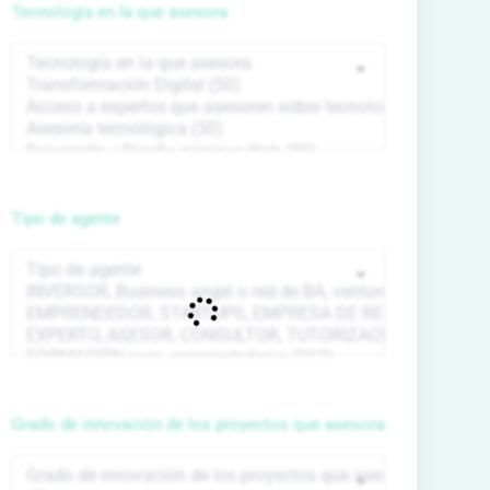
Tecnología en la que asesora
Tipo de agente
Grado de innovación de los proyectos que asesora