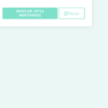
BUSCAR (6711
Reset
MENTORES)