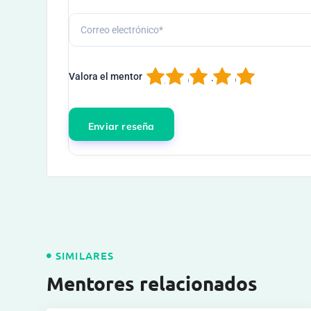
1
2
3
4
5
Valora el mentor
SIMILARES
Mentores relacionados