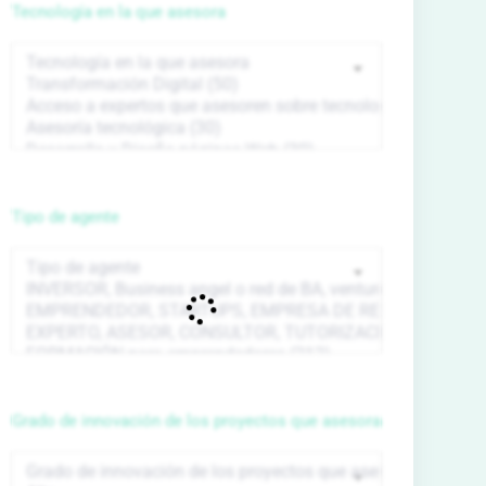
Tecnología en la que asesora
Tipo de agente
Grado de innovación de los proyectos que asesora