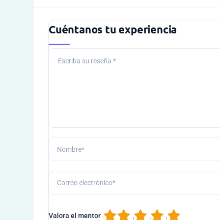
Cuéntanos tu experiencia
1
2
3
4
5
Valora el mentor