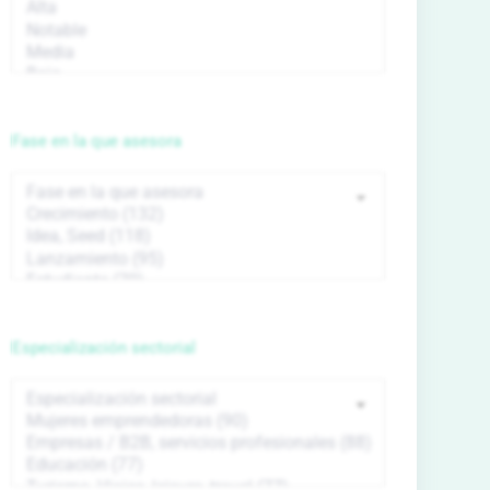
Fase en la que asesora
Especialización sectorial