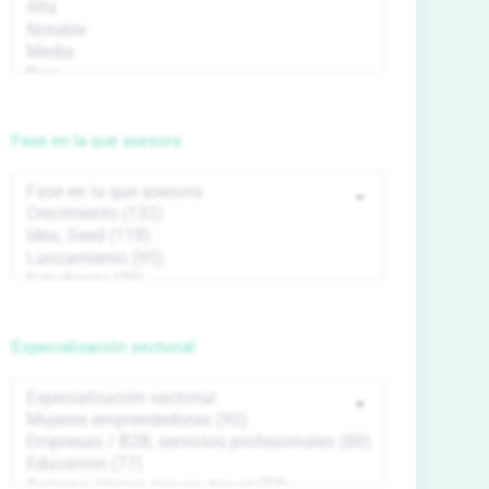
Fase en la que asesora
Especialización sectorial