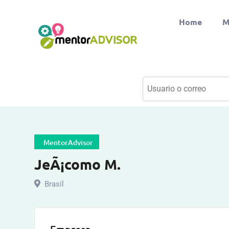
Home
M
MentorAdvisor
JeÃ¡como M.
Brasil