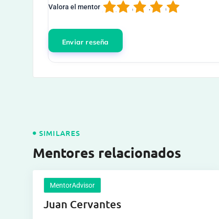
1
2
3
4
5
Valora el mentor
SIMILARES
Mentores relacionados
MentorAdvisor
Juan Cervantes