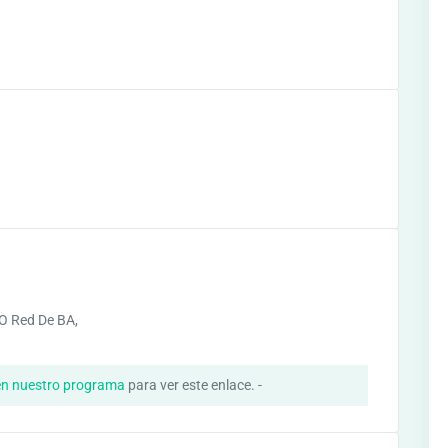
O Red De BA,
d
en nuestro programa
para ver este enlace. -