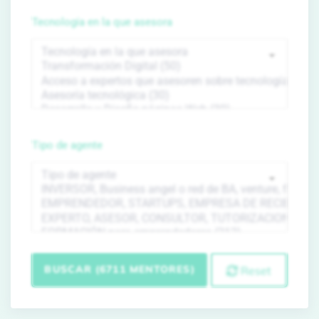
Tecnología en la que asesora
Tipo de agente
BUSCAR (6711 MENTORES)
Reset