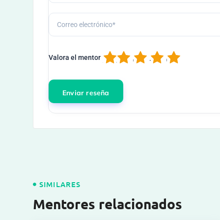
1
2
3
4
5
Valora el mentor
SIMILARES
Mentores relacionados