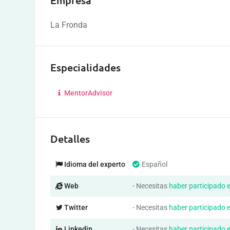
Empresa
La Fronda
Especialidades
MentorAdvisor
Detalles
Idioma del experto
Español
Web
- Necesitas
haber participado 
Twitter
- Necesitas
haber participado 
Linkedin
- Necesitas
haber participado 