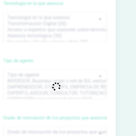
Tecnología en la que asesora
Tipo de agente
Grado de innovación de los proyectos que asesora