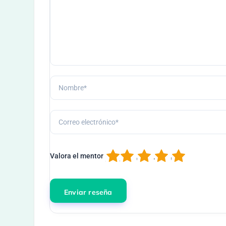
1
2
3
4
5
Valora el mentor