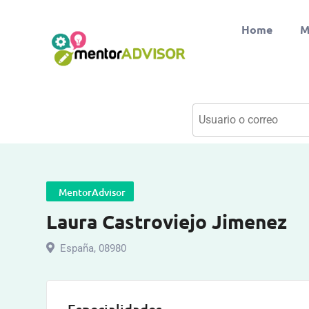
Home
M
MentorAdvisor
Laura Castroviejo Jimenez
España
,
08980