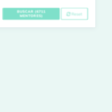
BUSCAR (6711
Reset
MENTORES)