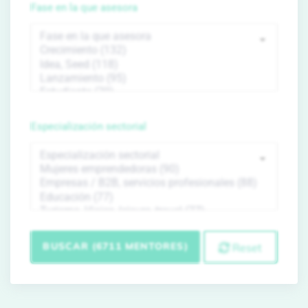
Fase en la que asesora
Especialización sectorial
BUSCAR (6711 MENTORES)
Reset