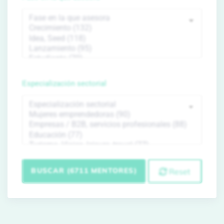
Especialización sectorial
BUSCAR (6711 MENTORES)
Reset