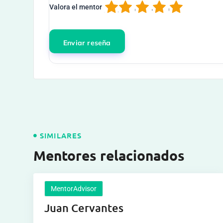
1
2
3
4
5
Valora el mentor
SIMILARES
Mentores relacionados
MentorAdvisor
Juan Cervantes