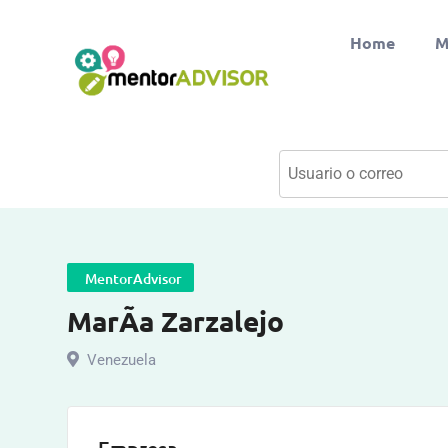
Home
M
MentorAdvisor
MarÃ­a Zarzalejo
Venezuela