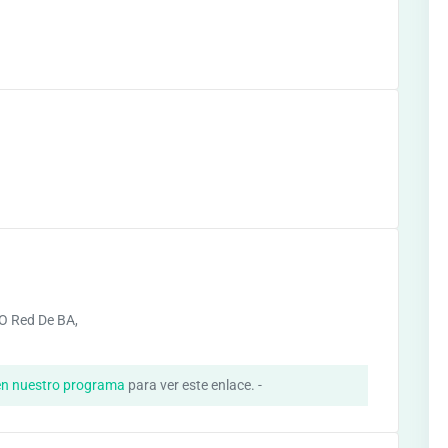
O Red De BA,
d
en nuestro programa
para ver este enlace. -