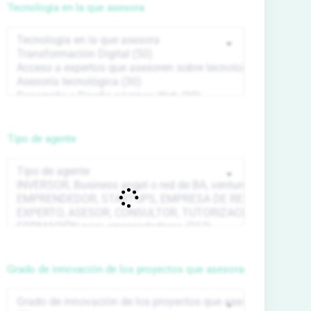
Tecnología en la que asesora
Tipo de agente
Grado de innovación de los proyectos que asesora