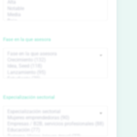
Fase en la que asesora
Especialización sectorial