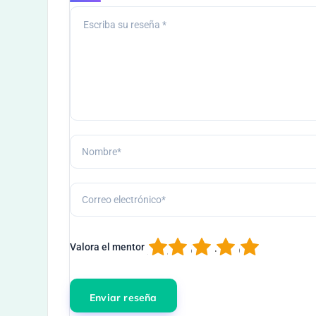
1
2
3
4
5
Valora el mentor