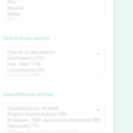
Fase en la que asesora
Especialización sectorial