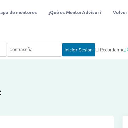
apa de mentores
¿Qué es MentorAdvisor?
Volver
¿
Recordarme
z