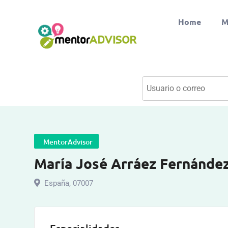
Home
M
MentorAdvisor
María José Arráez Fernánde
España
,
07007