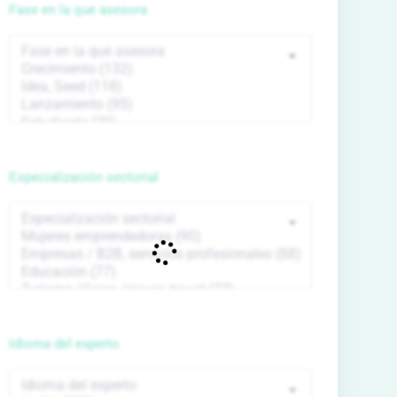
Fase en la que asesora
Especialización sectorial
Idioma del experto