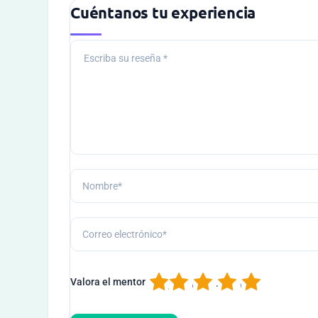
Cuéntanos tu experiencia
1
2
3
4
5
Valora el mentor