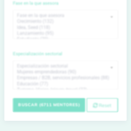
Fase en la que asesora
Especialización sectorial
BUSCAR (6711 MENTORES)
Reset