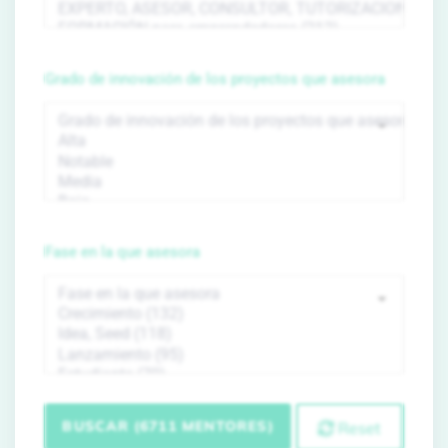
Grado de innovación de los proyectos que asesora
Fase en la que asesora
BUSCAR (6711 MENTORES)
Reset