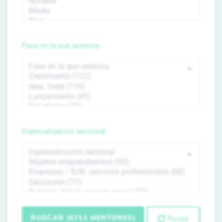
Fase en la que asesora
Especialización sectorial
BUSCAR (6711 MENTORES)
Reset