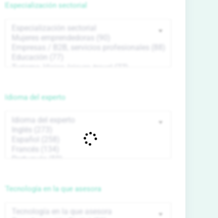
Especialización sectorial
Idioma del experto
Tecnología en la que asesora