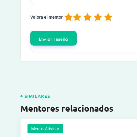
1
2
3
4
5
Valora el mentor
SIMILARES
Mentores relacionados
MentorAdvisor