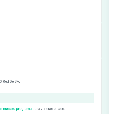
O Red De BA,
d
en nuestro programa
para ver este enlace. -