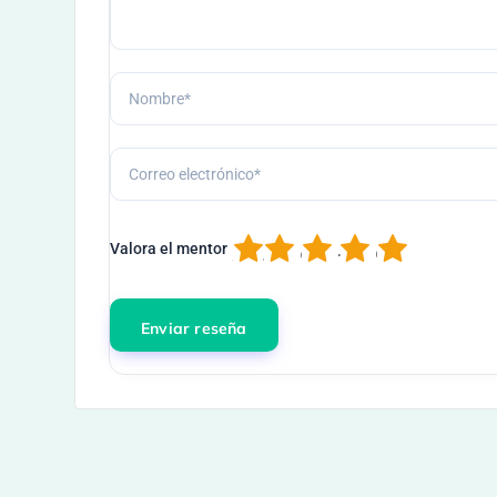
1
2
3
4
5
Valora el mentor