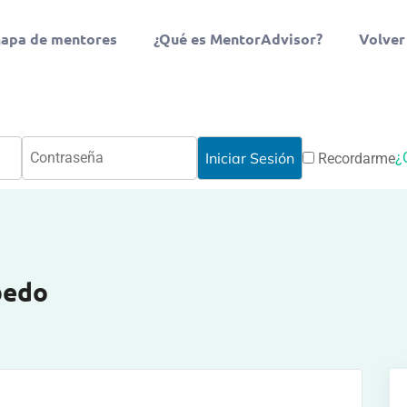
apa de mentores
¿Qué es MentorAdvisor?
Volver
¿
Recordarme
bedo