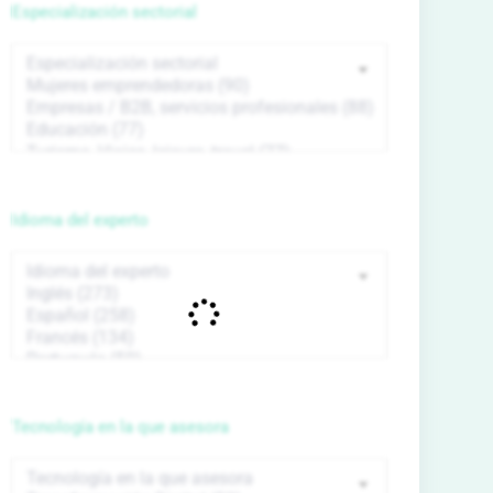
Especialización sectorial
Idioma del experto
Tecnología en la que asesora