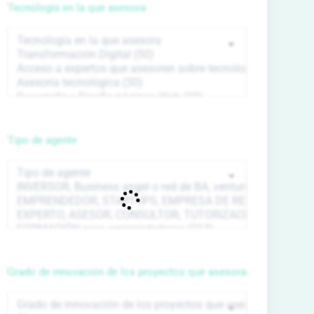
Tecnología en la que asesora
Tipo de agente
Grado de innovación de los proyectos que asesora