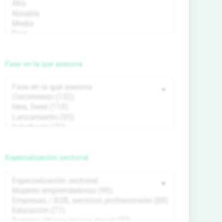
Fase en la que asesora
Especialización sectorial