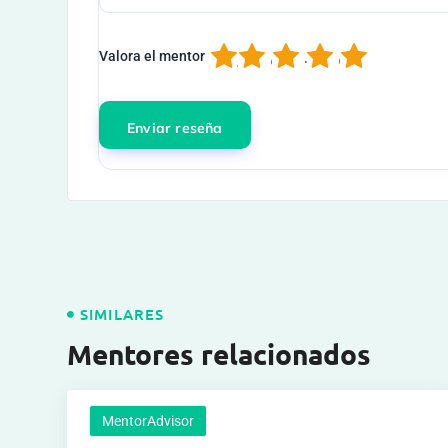
1
2
3
4
5
Valora el mentor
SIMILARES
Mentores relacionados
MentorAdvisor