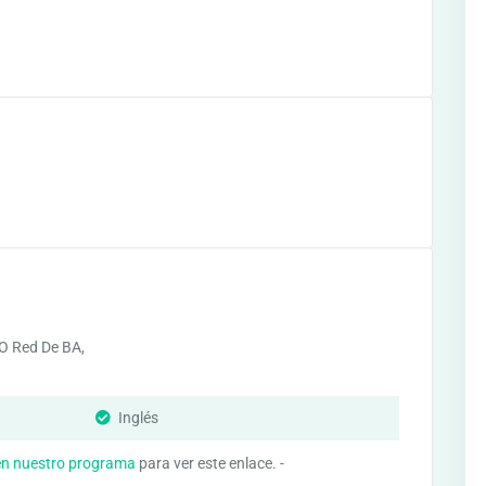
O Red De BA,
d
Inglés
en nuestro programa
para ver este enlace. -