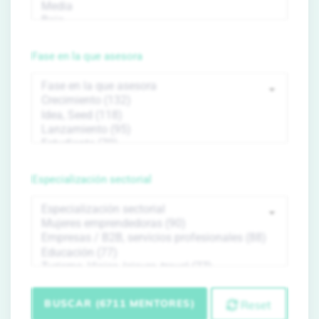
Fase en la que asesora
Especialización sectorial
BUSCAR (6711 MENTORES)
Reset