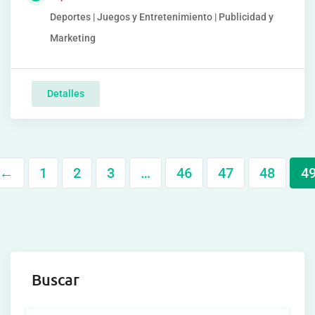
Deportes | Juegos y Entretenimiento | Publicidad y
Marketing
Detalles
←
1
2
3
…
46
47
48
4
Buscar