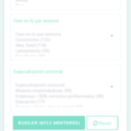
Fase en la que asesora
Especialización sectorial
BUSCAR (6711 MENTORES)
Reset