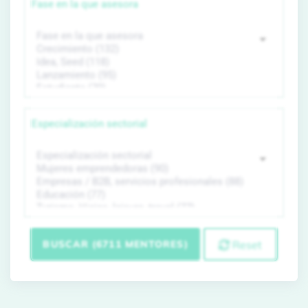
Fase en la que asesora
Especialización sectorial
BUSCAR (6711 MENTORES)
Reset