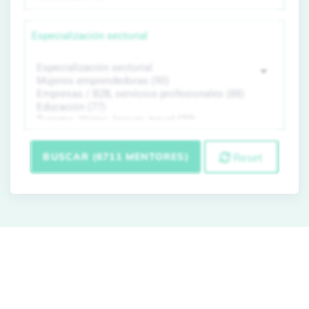
Especialización sectorial
BUSCAR (6711 MENTORES)
Reset