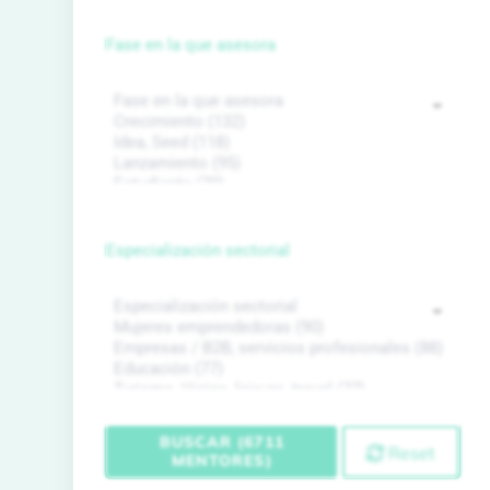
Fase en la que asesora
Especialización sectorial
BUSCAR (6711
Reset
MENTORES)