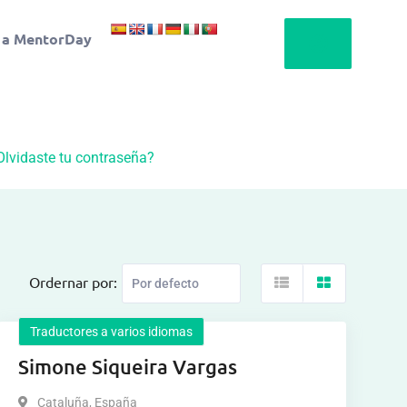
 a MentorDay
Olvidaste tu contraseña?
Ordernar por:
Traductores a varios idiomas
Simone Siqueira Vargas
Cataluña
,
España