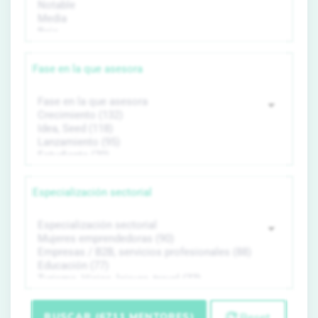
Fase en la que asesora
Especialización sectorial
BUSCAR (6711 MENTORES)
Reset